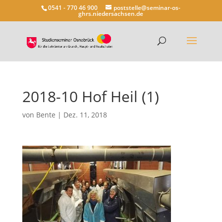
0541 - 770 46 900
poststelle@seminar-os-
ghrs.niedersachsen.de
2018-10 Hof Heil (1)
von
Bente
|
Dez. 11, 2018