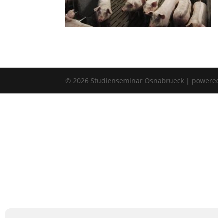
©
2026
Studienseminar Osnabrueck | powere