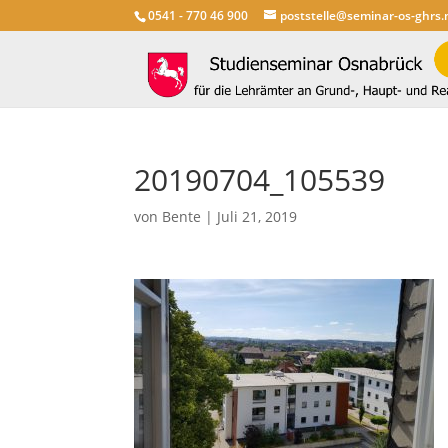
0541 - 770 46 900
poststelle@seminar-os-ghrs.
20190704_105539
von
Bente
|
Juli 21, 2019