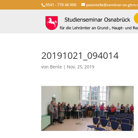
0541 - 770 46 900
poststelle@seminar-os-ghrs.
20191021_094014
von
Bente
|
Nov. 25, 2019