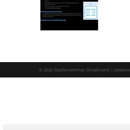
©
2026
Studienseminar Osnabrueck | powere