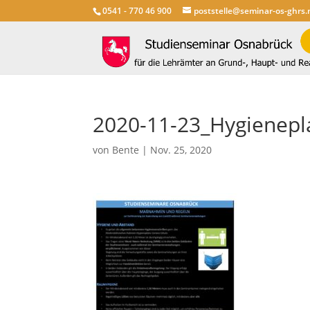
0541 - 770 46 900
poststelle@seminar-os-ghrs.
2020-11-23_Hygienepl
von
Bente
|
Nov. 25, 2020