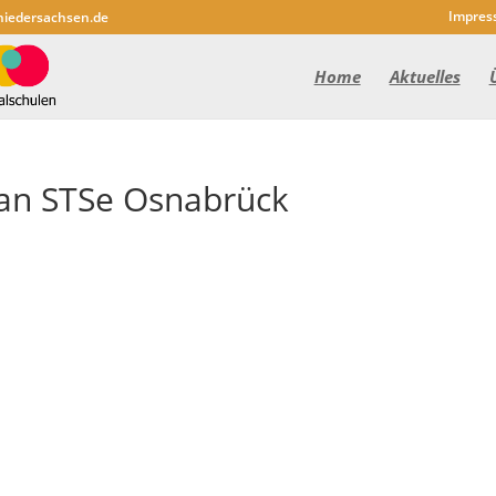
Impres
niedersachsen.de
Home
Aktuelles
an STSe Osnabrück