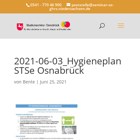
0541 - 770 46 900
poststelle@seminar-os-
ghrs.niedersachsen.de
2021-06-03_Hygieneplan
STSe Osnabrück
von
Bente
|
Juni 25, 2021