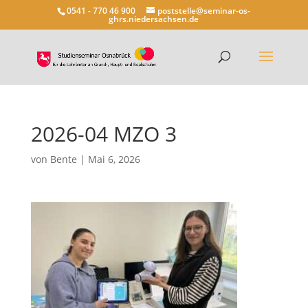
0541 - 770 46 900
poststelle@seminar-os-
ghrs.niedersachsen.de
2026-04 MZO 3
von
Bente
|
Mai 6, 2026