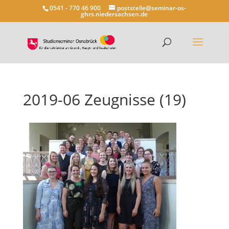
0541 - 770 46 900
poststelle@seminar-os-
ghrs.niedersachsen.de
2019-06 Zeugnisse (19)