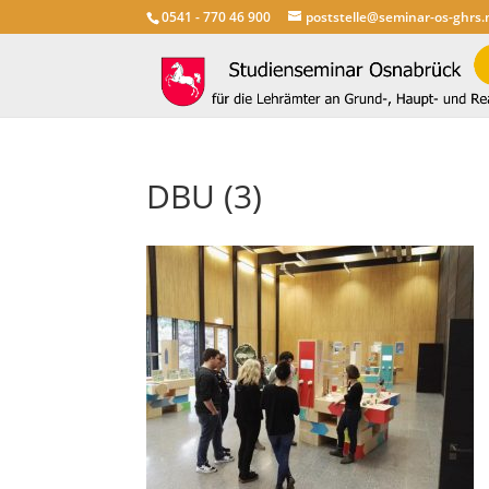
0541 - 770 46 900
poststelle@seminar-os-ghrs.
DBU (3)