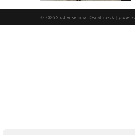
©
2026
Studienseminar Osnabrueck | powere