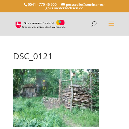
0541 - 770 46 900
poststelle@seminar-os-
ghrs.niedersachsen.de
DSC_0121