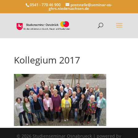
0541 - 770 46 900
poststelle@seminar-os-
ghrs.niedersachsen.de
Kollegium 2017
©
2026
Studienseminar Osnabrueck | powered by