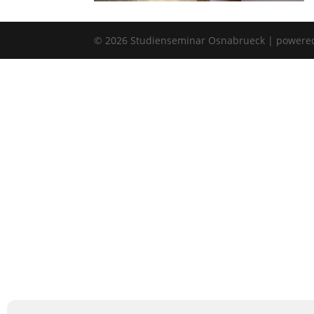
©
2026
Studienseminar Osnabrueck | powere