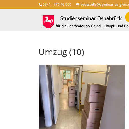
0541 - 770 46 900
poststelle@seminar-os-ghrs.
Umzug (10)