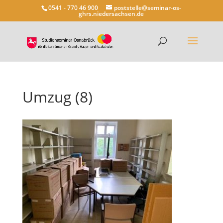
0541 - 770 46 900
poststelle@seminar-os-
ghrs.niedersachsen.de
Umzug (8)