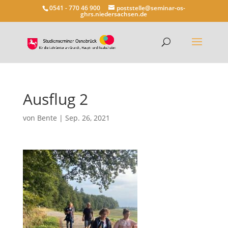
0541 - 770 46 900
poststelle@seminar-os-
ghrs.niedersachsen.de
Ausflug 2
von
Bente
|
Sep. 26, 2021