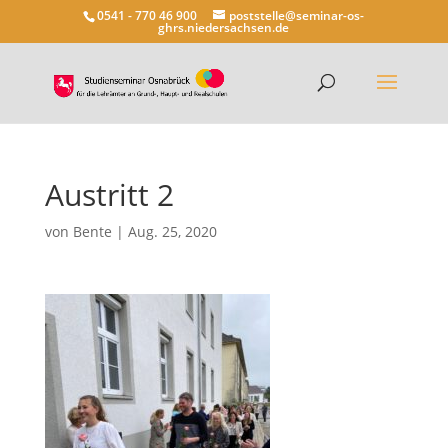
0541 - 770 46 900
poststelle@seminar-os-
ghrs.niedersachsen.de
Austritt 2
von
Bente
|
Aug. 25, 2020