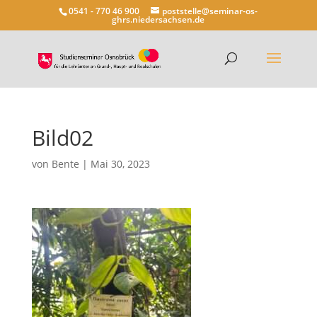
0541 - 770 46 900
poststelle@seminar-os-
ghrs.niedersachsen.de
Bild02
von
Bente
|
Mai 30, 2023