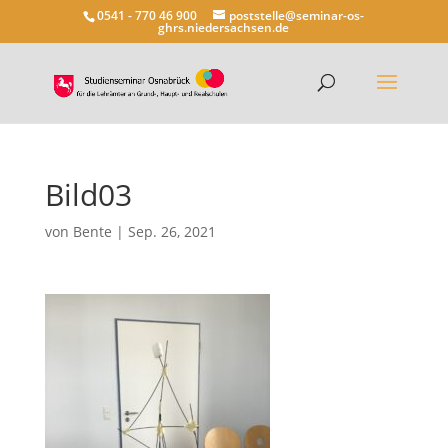
0541 - 770 46 900
poststelle@seminar-os-
ghrs.niedersachsen.de
Bild03
von
Bente
|
Sep. 26, 2021