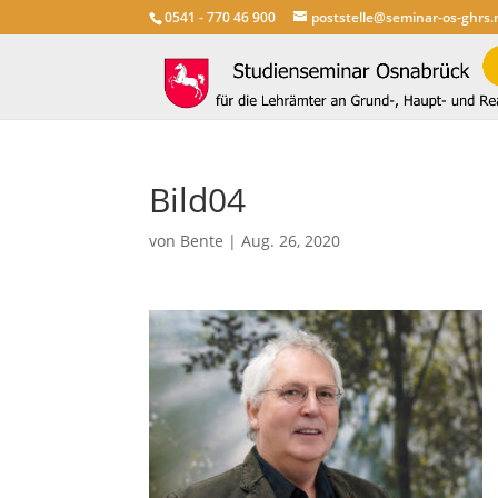
0541 - 770 46 900
poststelle@seminar-os-ghrs.
Bild04
von
Bente
|
Aug. 26, 2020