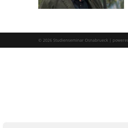
©
2026
Studienseminar Osnabrueck | powere