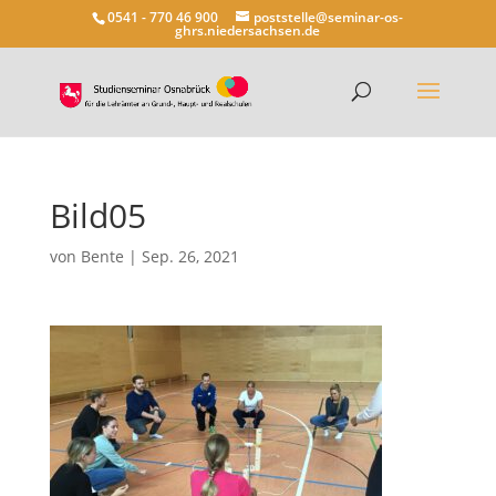
0541 - 770 46 900
poststelle@seminar-os-
ghrs.niedersachsen.de
Bild05
von
Bente
|
Sep. 26, 2021