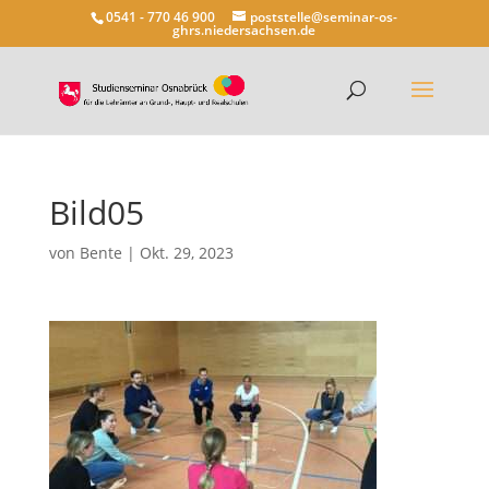
0541 - 770 46 900
poststelle@seminar-os-
ghrs.niedersachsen.de
Bild05
von
Bente
|
Okt. 29, 2023