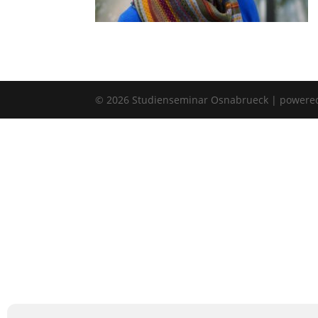
©
2026
Studienseminar Osnabrueck | powere