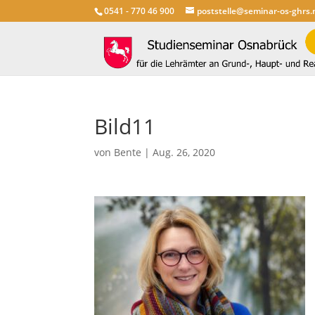
0541 - 770 46 900
poststelle@seminar-os-ghrs.
Bild11
von
Bente
|
Aug. 26, 2020