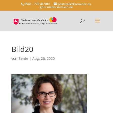
0541 - 770 46 900
poststelle@seminar-os-
ghrs.niedersachsen.de
Bild20
von
Bente
|
Aug. 26, 2020