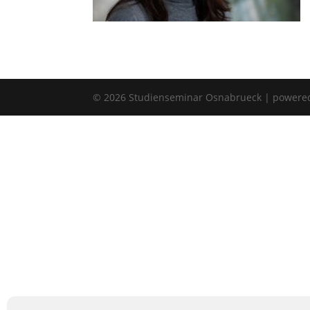
©
2026
Studienseminar Osnabrueck | powere