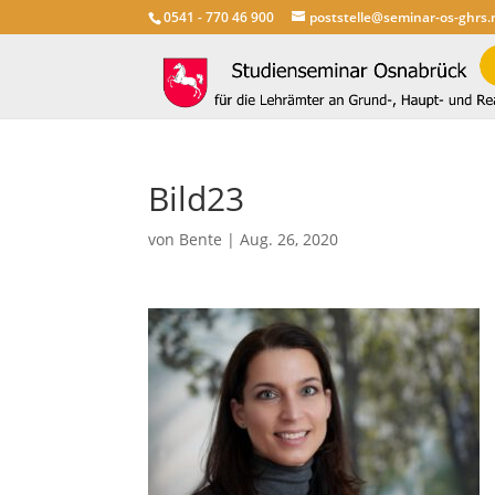
0541 - 770 46 900
poststelle@seminar-os-ghrs.
Bild23
von
Bente
|
Aug. 26, 2020