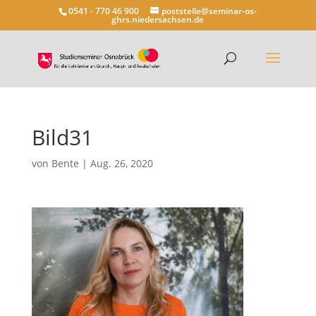
0541 - 770 46 900
poststelle@seminar-os-
ghrs.niedersachsen.de
Bild31
von
Bente
|
Aug. 26, 2020