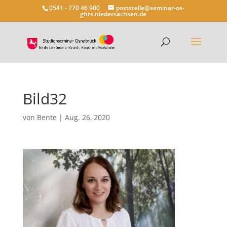
0541 - 770 46 900
poststelle@seminar-os-
ghrs.niedersachsen.de
Bild32
von
Bente
|
Aug. 26, 2020