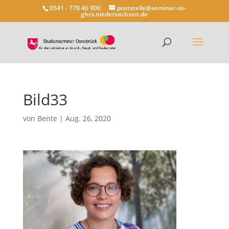
0541 - 770 46 900
poststelle@seminar-os-
ghrs.niedersachsen.de
Bild33
von
Bente
|
Aug. 26, 2020