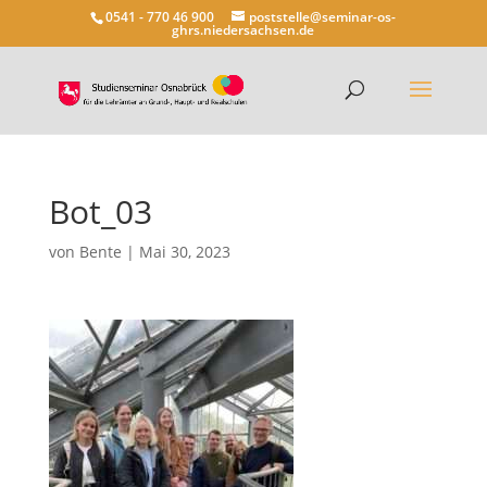
0541 - 770 46 900
poststelle@seminar-os-
ghrs.niedersachsen.de
Bot_03
von
Bente
|
Mai 30, 2023