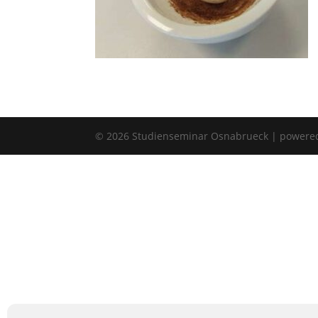
©
2026
Studienseminar Osnabrueck | powere