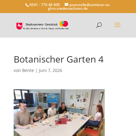
0541 - 770 46 900
poststelle@seminar-os-
ghrs.niedersachsen.de
Botanischer Garten 4
von
Bente
|
Juni 7, 2026