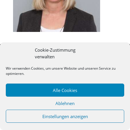
Cookie-Zustimmung
©
2026
Studienseminar Osnabrueck | powered by
verwalten
wordpress
Wir verwenden Cookies, um unsere Website und unseren Service zu
optimieren.
Alle Cookies
Ablehnen
Einstellungen anzeigen