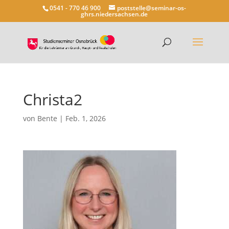
0541 - 770 46 900
poststelle@seminar-os-
ghrs.niedersachsen.de
Christa2
von
Bente
|
Feb. 1, 2026