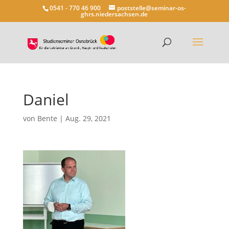
0541 - 770 46 900
poststelle@seminar-os-
ghrs.niedersachsen.de
Daniel
von
Bente
|
Aug. 29, 2021