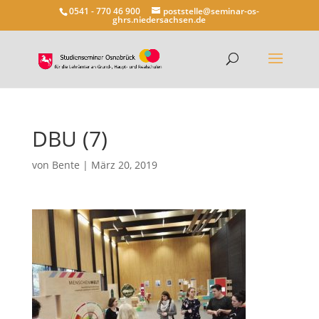
0541 - 770 46 900
poststelle@seminar-os-
ghrs.niedersachsen.de
DBU (7)
von
Bente
|
März 20, 2019