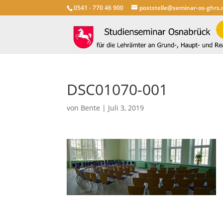
0541 - 770 46 900
poststelle@seminar-os-ghrs.
DSC01070-001
von
Bente
|
Juli 3, 2019