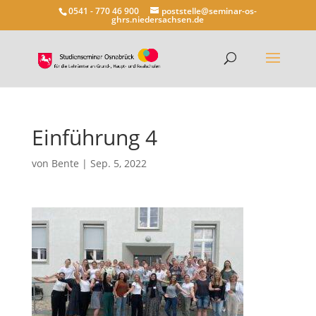
0541 - 770 46 900
poststelle@seminar-os-
ghrs.niedersachsen.de
Einführung 4
von
Bente
|
Sep. 5, 2022