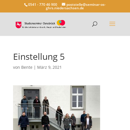
0541 - 770 46 900
poststelle@seminar-os-
ghrs.niedersachsen.de
Einstellung 5
von
Bente
|
März 9, 2021