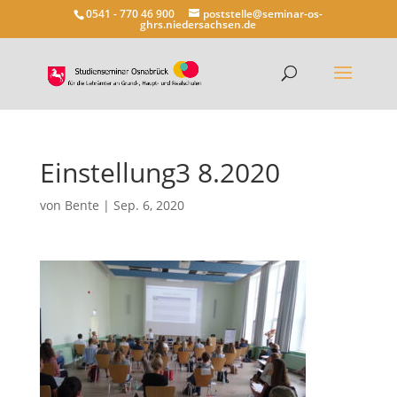
0541 - 770 46 900
poststelle@seminar-os-
ghrs.niedersachsen.de
Einstellung3 8.2020
von
Bente
|
Sep. 6, 2020