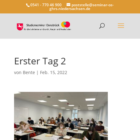
0541 - 770 46 900
poststelle@seminar-os-
ghrs.niedersachsen.de
Erster Tag 2
von
Bente
|
Feb. 15, 2022