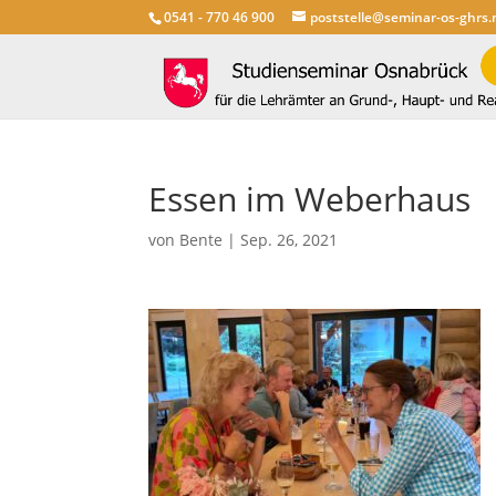
0541 - 770 46 900
poststelle@seminar-os-ghrs.
Essen im Weberhaus
von
Bente
|
Sep. 26, 2021