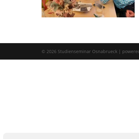
©
2026
Studienseminar Osnabrueck | powere