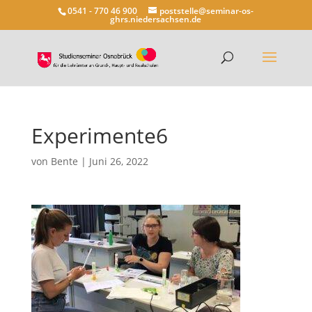
0541 - 770 46 900
poststelle@seminar-os-
ghrs.niedersachsen.de
Experimente6
von
Bente
|
Juni 26, 2022