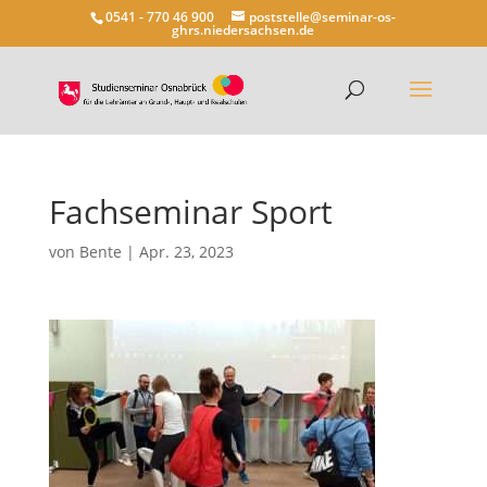
0541 - 770 46 900
poststelle@seminar-os-
ghrs.niedersachsen.de
Fachseminar Sport
von
Bente
|
Apr. 23, 2023