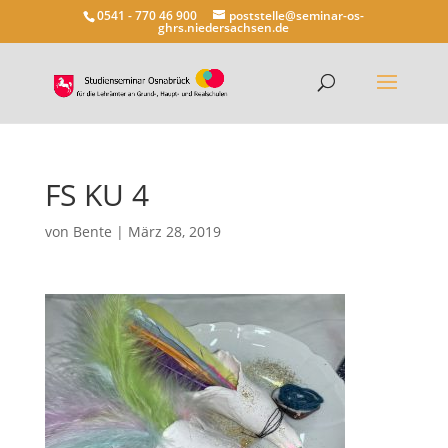
0541 - 770 46 900
poststelle@seminar-os-
ghrs.niedersachsen.de
FS KU 4
von
Bente
|
März 28, 2019