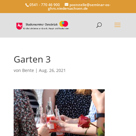
0541 - 770 46 900
poststelle@seminar-os-
ghrs.niedersachsen.de
Garten 3
von
Bente
|
Aug. 26, 2021