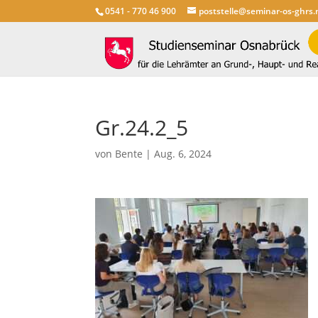
0541 - 770 46 900
poststelle@seminar-os-ghrs.
Gr.24.2_5
von
Bente
|
Aug. 6, 2024