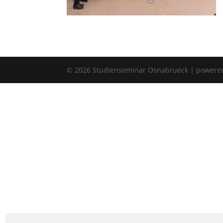
©
2026
Studienseminar Osnabrueck | powere