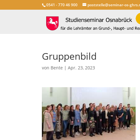
0541 - 770 46 900
poststelle@seminar-os-ghrs.
Gruppenbild
von
Bente
|
Apr. 23, 2023