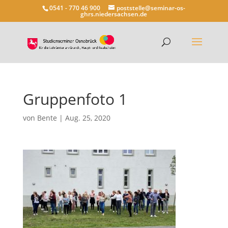
0541 - 770 46 900
poststelle@seminar-os-
ghrs.niedersachsen.de
Gruppenfoto 1
von
Bente
|
Aug. 25, 2020