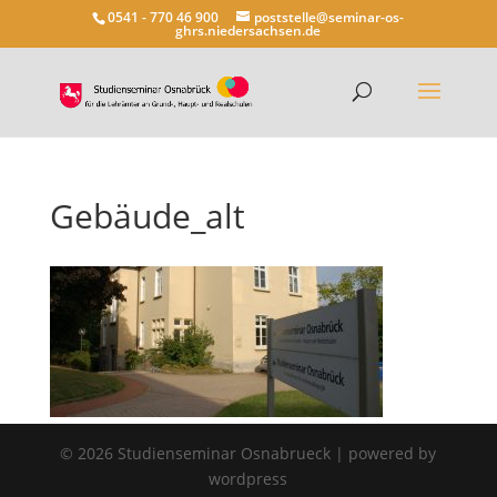
0541 - 770 46 900
poststelle@seminar-os-
ghrs.niedersachsen.de
Gebäude_alt
©
2026
Studienseminar Osnabrueck | powered by
wordpress