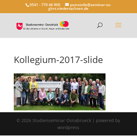
0541 - 770 46 900
poststelle@seminar-os-
ghrs.niedersachsen.de
Kollegium-2017-slide
©
2026
Studienseminar Osnabrueck | powered by
wordpress