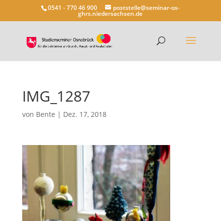
0541 - 770 46 900
poststelle@seminar-os-
ghrs.niedersachsen.de
IMG_1287
von
Bente
|
Dez. 17, 2018