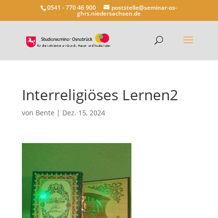
0541 - 770 46 900
poststelle@seminar-os-
ghrs.niedersachsen.de
Interreligiöses Lernen2
von
Bente
|
Dez. 15, 2024