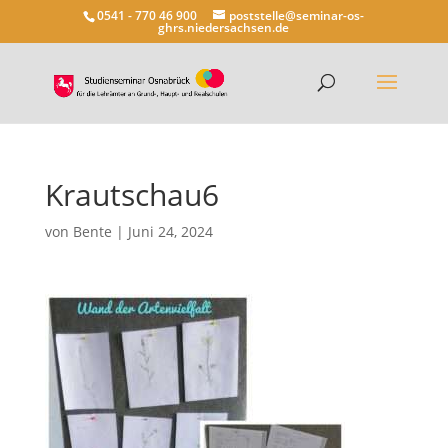
0541 - 770 46 900
poststelle@seminar-os-
ghrs.niedersachsen.de
Krautschau6
von
Bente
|
Juni 24, 2024